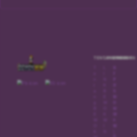
TENTANG KAMI
LAYANAN
PRODUK
BANTUAN
T
L
R
S
e
I
T
I
n
N
P
T
t
K
B
U
a
B
E
S
n
E
W
B
g
W
O
E
B
O
K
W
E
K
W
O
W
W
I
K
O
I
N
W
K
N
I
P