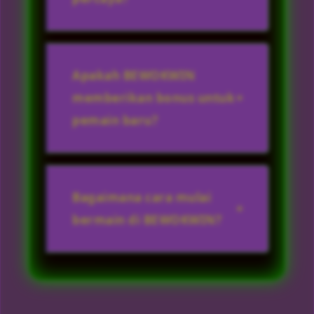
Apakah BEWOKWIN
memberikan bonus untuk
+
pemain baru?
Bagaimana cara mulai
+
bermain di BEWOKWIN?