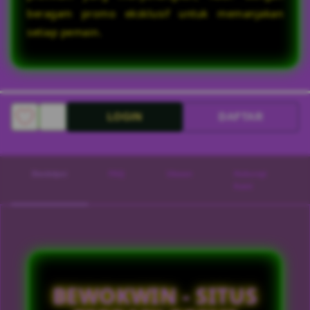
beragam promo eksklusif untuk memanjakan
setiap pemain.
LOGIN
DAFTAR
Deskripsi
FAQ
Ulasan
Hubungi
Kami
BEWOKWIN - SITUS