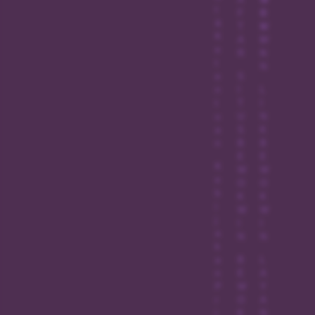
t
F
K
O
&
T
W
K
K
A
I
W
e
R
N
I
t
N
e
S
n
I
L
t
T
I
u
U
N
a
S
K
n
B
B
E
E
K
W
W
e
O
O
b
K
K
i
W
W
j
I
I
a
N
N
k
a
B
L
n
E
A
P
W
Y
r
O
A
i
K
N