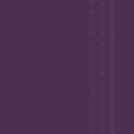
W
N
B
R
I
E
O
D
N
W
M
A
F
O
O
F
A
K
B
T
Q
W
E
A
I
W
R
H
N
O
B
u
L
K
E
b
O
W
W
u
G
I
O
n
I
N
K
g
N
W
i
A
I
K
B
K
N
a
E
U
m
W
N
S
i
O
V
I
K
I
T
S
W
P
U
y
I
B
S
a
N
E
B
r
D
W
E
a
A
O
W